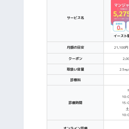
サービス名
イースト
月額の目安
21,10
クーポン
2,
取扱い容量
2.5㎎
診察料
10:
診療時間
15:
土
10:
オンライン診療