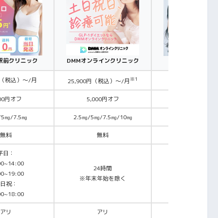
駅前クリニック
DMMオンラインクリニック
クリニックフォ
※1
0円（税込）～/月
22,115円（税
25,900円（税込）～/月
000円オフ
5,000円オフ
5,000円オフ
/5㎎/7.5㎎
2.5㎎/5㎎/7.5㎎/10㎎
2.5㎎/5㎎/7.5㎎
無料
無料
無料
平日：
00~14:00
24時間
00~19:00
7:00〜24:00
※年末年始を除く
日祝：
00~18:00
アリ
アリ
アリ