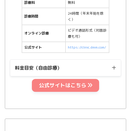
診療料
無料
24時間（年末年始を除
診療時間
く）
ビデオ通話形式（対面診
オンライン診療
療も可）
公式サイト
https://clinic.dmm.com/
料金目安（自由診療）
公式サイトはこちら
1ヶ月定期便の料金（税
用量
込）
マンジャロ2.5mg
25,900円〜
マンジャロ5.0mg
48,900円〜
マンジャロ7.5mg
68,920円〜