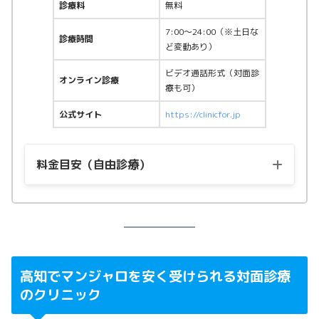
診療料
無料
7:00〜24:00（※土日な
診療時間
ど変動あり）
ビデオ通話形式（対面診
オンライン診療
療も可）
公式サイト
https://clinicfor.jp
料金目安（自由診療）
用量
料金（税込）
マンジャロ2.5mg
22,115円〜
マンジャロ5.0mg
44,555円〜
高知でマンジャロを安く受けられる対面診療
のクリニック
マンジャロ7.5mg
58,580円〜