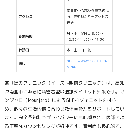
南国市中心部から車で約10
アクセス
分、高知駅からもアクセス
良好
月～水・金曜日 9:00 ～
診療時間
12:30／14:00 ～ 17:30
休診日
木・土・日・祝
https://www.eastcl.com/k
URL
ouchi/
あけぼのクリニック（イースト駅前クリニック）は、高知
県南国市にある地域密着型の医療ダイエット外来です。マ
ンジャロ（Mounjaro）によるGLP-1ダイエットをはじ
め、個々の生活習慣に合わせた体重管理をサポートしてい
ます。完全予約制でプライバシーにも配慮され、医師によ
る丁寧なカウンセリングが好評です。費用面も良心的で、