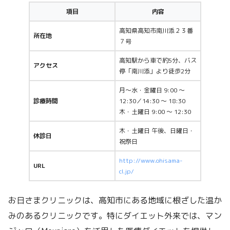
項目
内容
高知県高知市南川添２３番
所在地
７号
高知駅から車で約5分、バス
アクセス
停「南川添」より徒歩2分
月～水・金曜日 9:00 ～
診療時間
12:30／14:30 ～ 18:30
木・土曜日 9:00 ～ 12:30
木・土曜日 午後、日曜日・
休診日
祝祭日
http://www.ohisama-
URL
cl.jp/
お日さまクリニックは、高知市にある地域に根ざした温か
みのあるクリニックです。特にダイエット外来では、マン