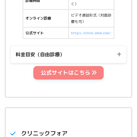
診療時間
く）
ビデオ通話形式（対面診
オンライン診療
療も可）
公式サイト
https://clinic.dmm.com/
料金目安（自由診療）
公式サイトはこちら
1ヶ月定期便の料金（税
用量
込）
マンジャロ2.5mg
25,900円〜
マンジャロ5.0mg
48,900円〜
マンジャロ7.5mg
68,920円〜
マンジャロ10.0mg
88,940円〜
クリニックフォア