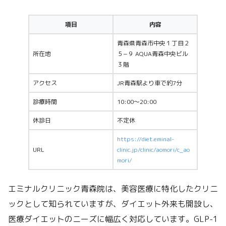
項目
内容
青森県青森市中央１丁目２
所在地
５−９ AQUA青森中央ビル
３階
アクセス
JR青森駅より車で約7分
診療時間
10:00〜20:00
休診日
不定休
https://diet.eminal-
URL
clinic.jp/clinic/aomori/c_ao
mori/
エミナルクリニック青森院は、美容医療に特化したクリニ
ックとして知られていますが、ダイエット外来も開設し、
医療ダイエットのニーズに幅広く対応しています。GLP-1