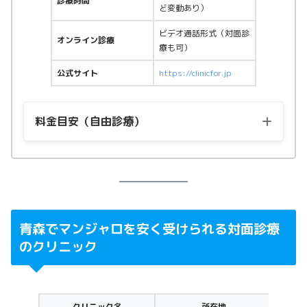
診療時間
ど変動あり）
ビデオ通話形式（対面診
オンライン診療
療も可）
公式サイト
https://clinicfor.jp
料金目安（自由診療）
用量
料金（税込）
マンジャロ2.5mg
22,115円〜
マンジャロ5.0mg
44,555円〜
青森でマンジャロを安く受けられる対面診療
のクリニック
マンジャロ7.5mg
58,580円〜
マンジャロ10.0mg
74,475円〜
クリニック名
所在地