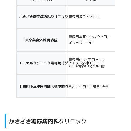
糖尿病
かきざき糖尿病内科クリニック
青森市篠田2-20-15
イエッ
見直す
美容外
青森市本町1‐1‐35 ウィロー
東京美容外科 青森院
身治療
ズクラブ1・2F
イバシ
美容医
青森市中央1丁目25−9
エミナルクリニック青森院（ダイエット外来）
外来。
AQUA青森中央ビル3階
提案。
公立病
十和田市立中央病院（糖尿病外来）
十和田市西十二番町14-8
職種チ
包括的
かきざき糖尿病内科クリニック