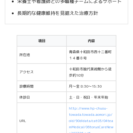
栄養士や看護師との多職種チームによるサポート
長期的な健康維持を見据えた治療方針
項目
内容
青森県十和田市西十二番町
所在地
１４番８号
十和田市現代美術館から徒
アクセス
歩約10分
診療時間
月〜金 8:30〜15:30
休診日
土・日・祝日・年末年始
http://www.hp-chuou-
towada.towada.aomori.jp/
URL
old/90dldata/cat03/04tea
mMedical/06tonyoCareNew