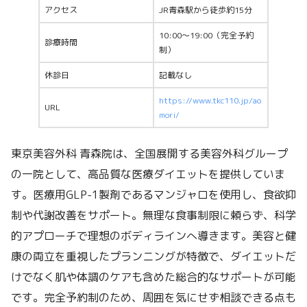
アクセス
JR青森駅から徒歩約15分
10:00〜19:00（完全予約
診療時間
制）
休診日
記載なし
https://www.tkc110.jp/ao
URL
mori/
東京美容外科 青森院は、全国展開する美容外科グループ
の一院として、高品質な医療ダイエットを提供していま
す。医療用GLP-1製剤であるマンジャロを使用し、食欲抑
制や代謝改善をサポート。無理な食事制限に頼らず、科学
的アプローチで理想のボディラインへ導きます。美容と健
康の両立を重視したプランニングが特徴で、ダイエットだ
けでなく肌や体調のケアも含めた総合的なサポートが可能
です。完全予約制のため、周囲を気にせず相談できる点も