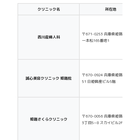
クリニック名
所在地
〒671-0253 兵庫県姫路市花田町
西川産婦人科
一本松165番地1
〒670-0924 兵庫県姫路市紺屋町
誠心美容クリニック 姫路院
51 日姫興産ビル5階
〒670-0056 兵庫県姫路市東今宿
姫路さくらクリニック
3丁目5−8 スカイビル2F〜4F