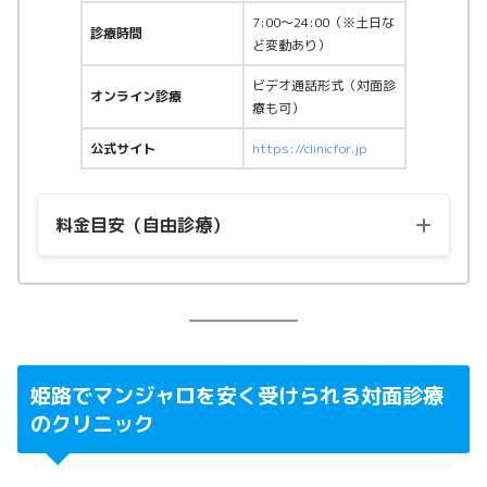
7:00〜24:00（※土日な
診療時間
ど変動あり）
ビデオ通話形式（対面診
オンライン診療
療も可）
公式サイト
https://clinicfor.jp
料金目安（自由診療）
用量
料金（税込）
マンジャロ2.5mg
22,115円〜
マンジャロ5.0mg
44,555円〜
姫路でマンジャロを安く受けられる対面診療
のクリニック
マンジャロ7.5mg
58,580円〜
マンジャロ10.0mg
74,475円〜