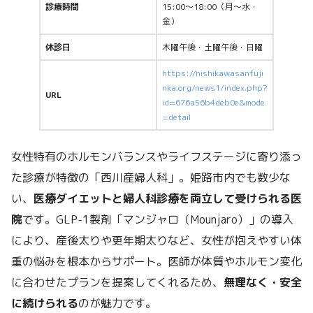
診療時間
15:00～18:00（月〜水・
金）
休診日
木曜午後・土曜午後・日曜
https://nishikawasanfuji
nka.org/news1/index.php?
URL
id=676a56b4deb0e&mode
=detail
女性特有のホルモンバランスやライフステージに寄り添っ
た診療が特徴の「西川産婦人科」。姫路市内でも数少な
い、
医療ダイエットと婦人科診療を両立して受けられる医
院
です。GLP-1製剤「マンジャロ（Mounjaro）」の導入
により、産後太りや更年期太りなど、女性が抱えやすい体
重の悩みを根本からサポート。医師が体質やホルモン変化
に合わせたプランを提案してくれるため、
無理なく・安全
に続けられる
のが魅力です。