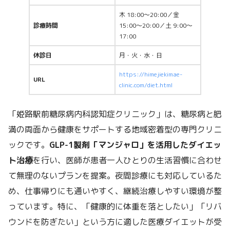
木 18:00〜20:00／金
診療時間
15:00〜20:00／土 9:00〜
17:00
休診日
月・火・水・日
https://himejiekimae-
URL
clinic.com/diet.html
「姫路駅前糖尿病内科認知症クリニック」は、糖尿病と肥
満の両面から健康をサポートする地域密着型の専門クリニ
ックです。
GLP-1製剤「マンジャロ」を活用したダイエッ
ト治療
を行い、医師が患者一人ひとりの生活習慣に合わせ
て無理のないプランを提案。夜間診療にも対応しているた
め、仕事帰りにも通いやすく、継続治療しやすい環境が整
っています。特に、「健康的に体重を落としたい」「リバ
ウンドを防ぎたい」という方に適した医療ダイエットが受