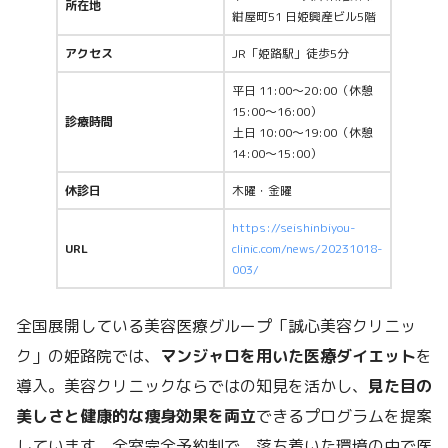
所在地
紺屋町51 日姫興産ビル5階
アクセス
JR「姫路駅」徒歩5分
平日 11:00～20:00（休憩
15:00～16:00）
診療時間
土日 10:00～19:00（休憩
14:00～15:00）
休診日
木曜・金曜
https://seishinbiyou-
URL
clinic.com/news/20231018-
003/
全国展開している美容医療グループ「誠心美容クリニッ
ク」の姫路院では、
マンジャロを用いた医療ダイエット
を
導入。美容クリニックならではの知見を活かし、
見た目の
美しさと健康的な痩身効果を両立
できるプログラムを提案
しています。全室完全予約制で、落ち着いた環境の中で医