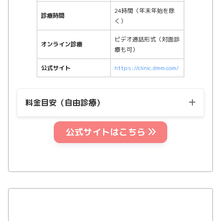
24時間（年末年始を除
診療時間
く）
ビデオ通話形式（対面診
オンライン診療
療も可）
公式サイト
https://clinic.dmm.com/
料金目安（自由診療）
公式サイトはこちら
1ヶ月定期便の料金（税
用量
込）
マンジャロ2.5mg
25,900円〜
マンジャロ5.0mg
48,900円〜
マンジャロ7.5mg
68,920円〜