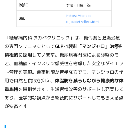
休診日
水曜・日曜・祝日
https://takabe-
URL
cl.jp/diet/effect.html
「糖尿病内科 タカベクリニック」は、糖代謝と肥満治療
の専門クリニックとして
GLP-1製剤「マンジャロ」治療を
積極的に採用
しています。糖尿病専門医による診察のも
と、血糖値・インスリン感受性を考慮した安全なダイエッ
ト管理を実現。食事制限が苦手な方でも、マンジャロの作
用で自然と食欲を抑え、
体脂肪を減らしながら健康的な体
重維持
を目指せます。生活習慣改善のサポートも充実して
おり、医学的な視点から継続的にサポートしてもらえる点
が特徴です。