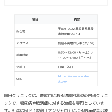
項目
内容
〒893-0022 鹿児島県鹿屋
所在地
市旭原町3627-4
アクセス
鹿屋市街地から車で約10分
8:30〜12:00（月〜土）／
診療時間
14:00〜17:00（月〜水）
休診日
日曜・祝日
https://www.sonoda-
URL
cl.com/
園田クリニックは、鹿屋市にある地域密着型の内科クリニ
ックで、糖尿病や肥満症に対する治療を専門としていま
す。近年はGLP-1製剤「マンジャロ」による肥満改善治療