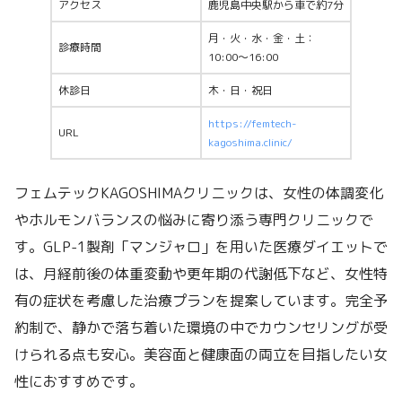
アクセス
鹿児島中央駅から車で約7分
月・火・水・金・土：
診療時間
10:00～16:00
休診日
木・日・祝日
https://femtech-
URL
kagoshima.clinic/
フェムテックKAGOSHIMAクリニックは、女性の体調変化
やホルモンバランスの悩みに寄り添う専門クリニックで
す。GLP-1製剤「マンジャロ」を用いた医療ダイエットで
は、月経前後の体重変動や更年期の代謝低下など、女性特
有の症状を考慮した治療プランを提案しています。完全予
約制で、静かで落ち着いた環境の中でカウンセリングが受
けられる点も安心。美容面と健康面の両立を目指したい女
性におすすめです。