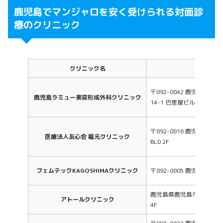
マンジャロ5.0mg
44,555円〜
鹿児島でマンジャロを安く受けられる対面診
療のクリニック
マンジャロ7.5mg
58,580円〜
マンジャロ10.0mg
74,475円〜
クリニック名
所在地
〒892-0842 鹿児島県鹿
鹿児島ラミュー美容形成外科クリニック
14-1 巴里屋ビル6F
〒892-0816 鹿児島市山下町
医療法人友心会 福元クリニック
BLD 2F
フェムテックKAGOSHIMAクリニック
〒892-0805 鹿児島市大竜
鹿児島県鹿児島市中央町3−1
アトールクリニック
4F