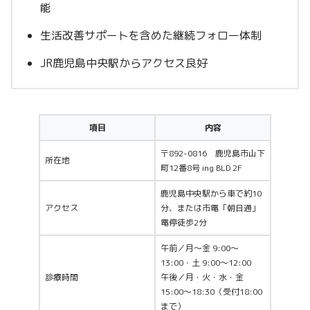
能
生活改善サポートを含めた継続フォロー体制
JR鹿児島中央駅からアクセス良好
項目
内容
〒892-0816 鹿児島市山下
所在地
町12番8号 ing BLD 2F
鹿児島中央駅から車で約10
アクセス
分、または市電「朝日通」
電停徒歩2分
午前／月〜金 9:00〜
13:00・土 9:00〜12:00
診療時間
午後／月・火・水・金
15:00〜18:30（受付18:00
まで）