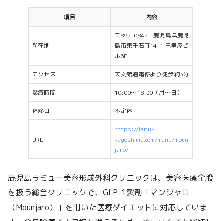
項目
内容
〒892-0842 鹿児島県鹿児
所在地
島市東千石町14-1 巴里屋ビ
ル6F
アクセス
天文館通電停より徒歩約3分
診療時間
10:00〜18:00（月〜日）
休診日
不定休
https://lamu-
URL
kagoshima.com/menu/moun
jaro/
鹿児島ラミュー美容形成外科クリニックは、美容医療全般
を扱う総合クリニックで、GLP-1製剤「マンジャロ
（Mounjaro）」を用いた医療ダイエットに対応していま