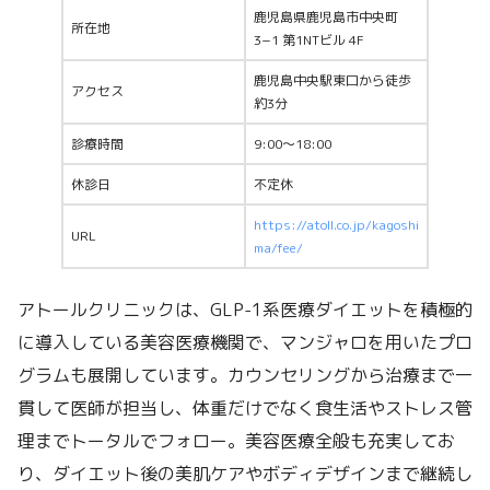
鹿児島県鹿児島市中央町
所在地
3−1 第1NTビル 4F
鹿児島中央駅東口から徒歩
アクセス
約3分
診療時間
9:00〜18:00
休診日
不定休
https://atoll.co.jp/kagoshi
URL
ma/fee/
アトールクリニックは、GLP-1系医療ダイエットを積極的
に導入している美容医療機関で、マンジャロを用いたプロ
グラムも展開しています。カウンセリングから治療まで一
貫して医師が担当し、体重だけでなく食生活やストレス管
理までトータルでフォロー。美容医療全般も充実してお
り、ダイエット後の美肌ケアやボディデザインまで継続し