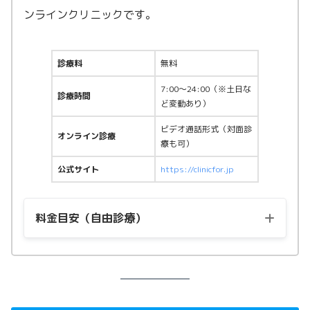
ンラインクリニックです。
診療料
無料
7:00〜24:00（※土日な
診療時間
ど変動あり）
ビデオ通話形式（対面診
オンライン診療
療も可）
公式サイト
https://clinicfor.jp
料金目安（自由診療）
用量
料金（税込）
マンジャロ2.5mg
22,115円〜